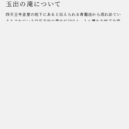
玉出の滝について
四天王寺金堂の地下にあると伝えられる青龍池から流れ出てい
るとされている白石玉出の霊水が300メートル離れた地下を流
れて滝になったものであり、大阪市内の観光名所・パワースポ
ットとしても親しまれております。現在でも、滝行場として滝
に打たれて行を行う方がおられます。滝の奥にある石窟には、
石像の不動明王・八大竜王神などをお祀りしております。