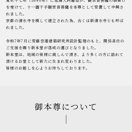
寛永十七年（1640年）に延海大阿闍梨が、観世音菩薩の御告げ
を受けて、
十一面千手観世音菩薩を本尊として安置して中興さ
れました。
京都の清水寺を模して建立された為、古くは新清水寺とも呼ば
れました。
令和7年7月に安藤忠雄建築研究所設計監理のもと、
関係各位の
ご支援を賜り新本堂が落成の運びとなりました。
新本堂は、地域の皆様に親しんで頂き、
より多くの方に訪れて
頂けるお堂として新たに生まれ変わりました。
皆様のお越しを心よりお待ちしております。
御本尊について